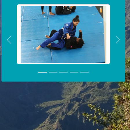
Précedent
Suiva